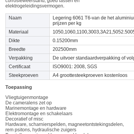
corrosieweerstand, goed lassen en
elektrogeleidingsvermogen.
Naam
Legering 6061 T6-van de het aluminiu
prijzen per kg
Materiaal
1050,1060,1100,3003,3A21,5052.500
Dikte
0.15200mm
Breedte
202500mm
Verpakking
De uitvoer standaardverpakking of vol
Certificaat
ISO9001: 2008, SGS
Steekproeven
A4 groottesteekproeven kostenloos
Toepassing
Vliegtuigenmontage
De cameralens zet op
Marinemontage en hardware
Elektromontage en schakelaars
Decoratief of misc
Hardware, scharnierspelden, magneetontstekingsdelen,
rem psitons, hydraulische zuigers