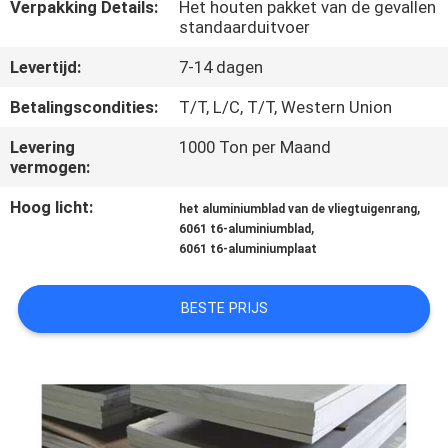
Verpakking Details:
Het houten pakket van de gevallen
standaarduitvoer
VERZOEK
Levertijd:
7-14 dagen
OM
EEN
Betalingscondities:
T/T, L/C, T/T, Western Union
CITAAT
Levering
1000 Ton per Maand
vermogen:
SITEMAP
Hoog licht:
,
het aluminiumblad van de vliegtuigenrang
,
6061 t6-aluminiumblad
6061 t6-aluminiumplaat
PRIVACY
POLICY
BESTE PRIJS