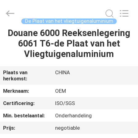
Beijing
Silk
Road
Enterprise
Management
De Plaat van het vliegtuigenaluminium
Services
Co.,Ltd..
All
Douane 6000 Reeksenlegering
HUIS
Rights
Reserved.
6061 T6-de Plaat van het
PRODUCTEN
Vliegtuigenaluminium
ONGEVEER
Plaats van
CHINA
herkomst:
ONS
Merknaam:
OEM
FABRIEKSREIS
Certificering:
ISO/SGS
Min. bestelaantal:
Onderhandeling
CONTACTEER
Prijs:
negotiable
ONS