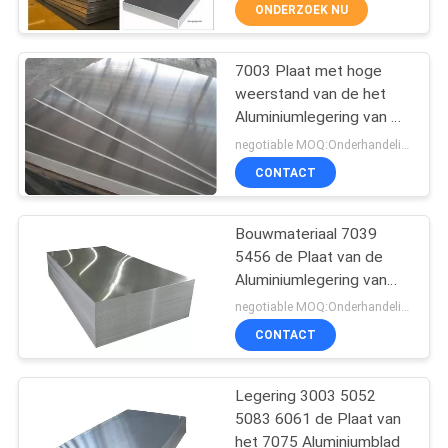
ONDERZOEK NU
VERZOEK
7003 Plaat met hoge
OM
7
weerstand van de het
EEN
Aluminiumlegering van T5
Geanodiseerde
CITAAT
T6 de Super Harde
negotiable MOQ:Onderhandeling
aluminiumplaat
CONTACT
SITEMAP
Bouwmateriaal 7039
5456 de Plaat van de
PRIVACY
Aluminiumlegering van
8
POLICY
2024 6061
negotiable MOQ:Onderhandeling
De mariene Plaat
CONTACT
van het
Legering 3003 5052
Rangaluminium
5083 6061 de Plaat van
het 7075 Aluminiumblad