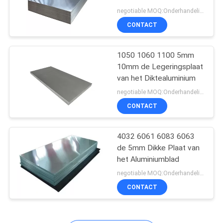
negotiable MOQ:Onderhandeling
CONTACT
8
6061
1050 1060 1100 5mm
10mm de Legeringsplaat
aluminiumplaat
van het Diktealuminium
negotiable MOQ:Onderhandeling
CONTACT
4032 6061 6083 6063
9
de 5mm Dikke Plaat van
De Plaat van het
het Aluminiumblad
negotiable MOQ:Onderhandeling
vliegtuigenaluminium
CONTACT