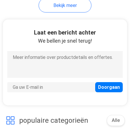
Bekijk meer
7
de plaat van de
Laat een bericht achter
aluminiumdiamant
We bellen je snel terug!
8
De Plaat van de
aluminiumcontroleur
populaire categorieën
Alle