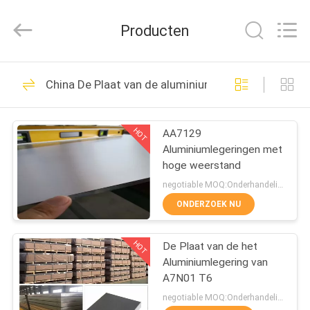
Beijing
Silk
Road
Producten
Enterprise
Management
Services
Co.,LTD.
All
HUIS
7
Rights
China De Plaat van de aluminiumlegering
Reserved.
De Plaat van de
PRODUCTEN
aluminiumlegering
HOT
AA7129
Aluminiumlegeringen met
ONGEVEER
hoge weerstand
ONS
negotiable MOQ:Onderhandeling
ONDERZOEK NU
7
FABRIEKSREIS
De Plaat van het
HOT
De Plaat van de het
Aluminiumlegering van
CONTACTEER
aluminiumblad
A7N01 T6
ONS
negotiable MOQ:Onderhandeling